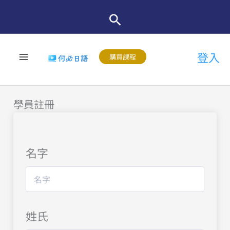
跳
至
主
登入
要
購買課程
內
容
學員註冊
名字
姓氏