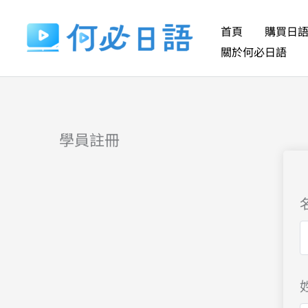
跳
至
首頁
購買日
主
關於何必日語
要
內
容
學員註冊