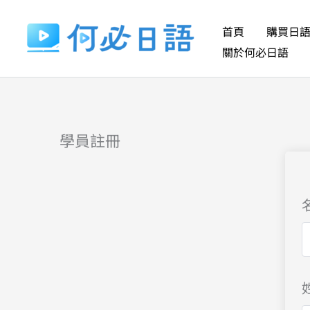
跳
至
首頁
購買日
主
關於何必日語
要
內
容
學員註冊