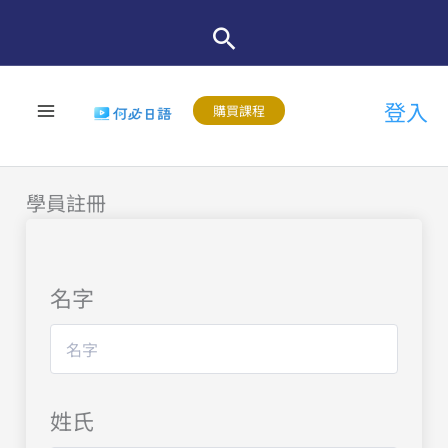
跳
至
主
登入
要
購買課程
內
容
學員註冊
名字
姓氏