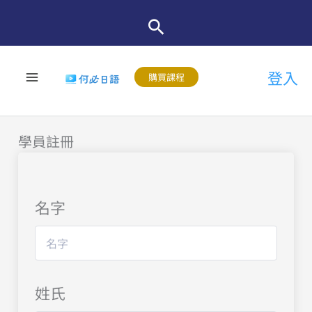
跳
至
主
登入
要
購買課程
內
容
學員註冊
名字
姓氏