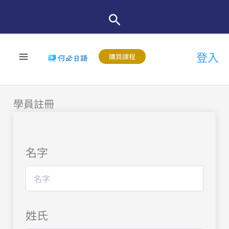
跳
至
主
登入
要
購買課程
內
容
學員註冊
名字
姓氏