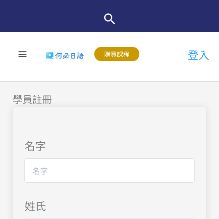
跳
至
主
登入
要
購買課程
內
容
學員註冊
名字
姓氏