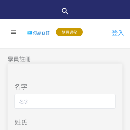
跳
至
主
登入
要
購買課程
內
容
學員註冊
名字
姓氏