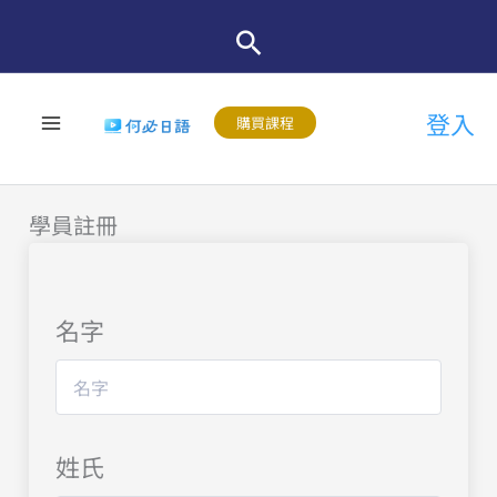
跳
至
主
登入
要
購買課程
內
容
學員註冊
名字
姓氏