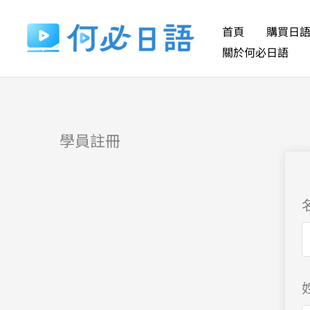
跳
至
首頁
購買日
主
關於何必日語
要
內
容
學員註冊