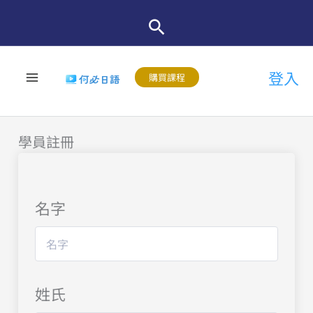
跳
至
主
登入
要
購買課程
內
容
學員註冊
名字
姓氏