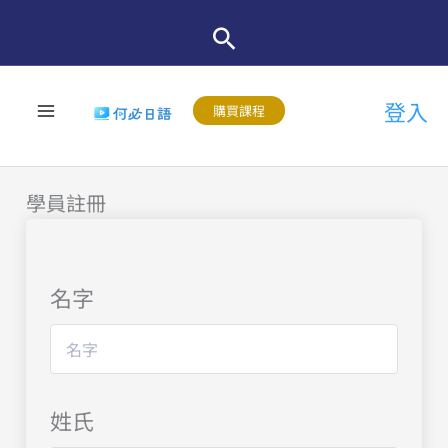
跳
至
主
登入
要
購買課程
內
容
學員註冊
名字
姓氏