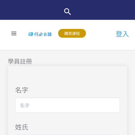
跳
至
主
登入
要
購買課程
內
容
學員註冊
名字
姓氏