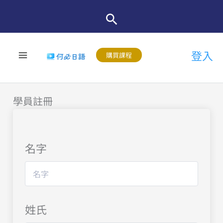
跳
至
主
登入
要
購買課程
內
容
學員註冊
名字
姓氏