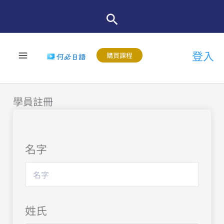
跳
至
主
登入
要
購買課程
內
容
學員註冊
名字
姓氏