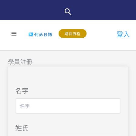
跳
至
主
登入
要
購買課程
內
容
學員註冊
名字
姓氏