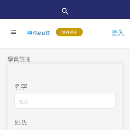
跳
至
主
登入
要
購買課程
內
容
學員註冊
名字
姓氏