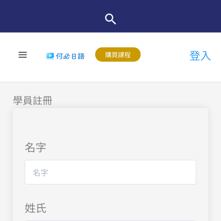
跳
至
主
登入
要
購買課程
內
容
學員註冊
名字
姓氏