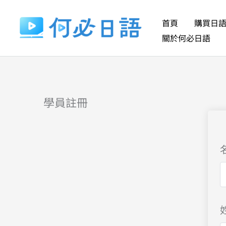
跳
至
首頁
購買日
主
關於何必日語
要
內
容
學員註冊