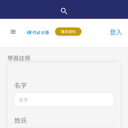
跳
至
主
登入
要
購買課程
內
容
學員註冊
名字
姓氏