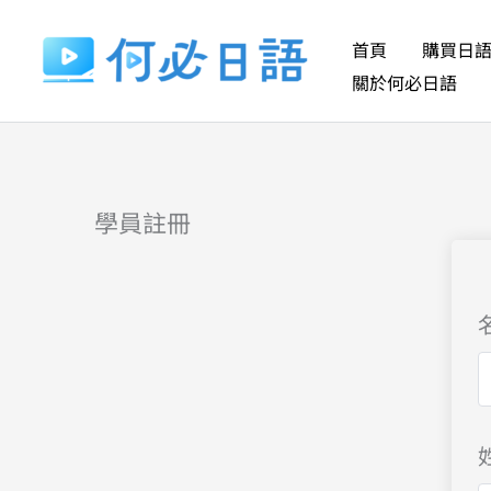
跳
至
首頁
購買日
主
關於何必日語
要
內
容
學員註冊