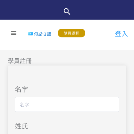
跳
至
主
登入
要
購買課程
內
容
學員註冊
名字
姓氏