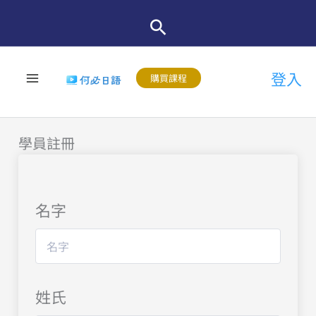
跳
至
主
登入
要
購買課程
內
容
學員註冊
名字
姓氏