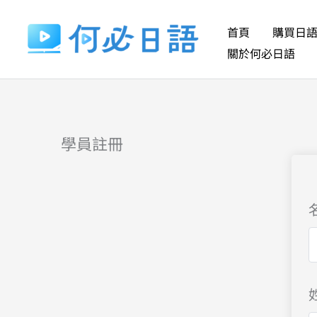
跳
至
首頁
購買日
主
關於何必日語
要
內
容
學員註冊