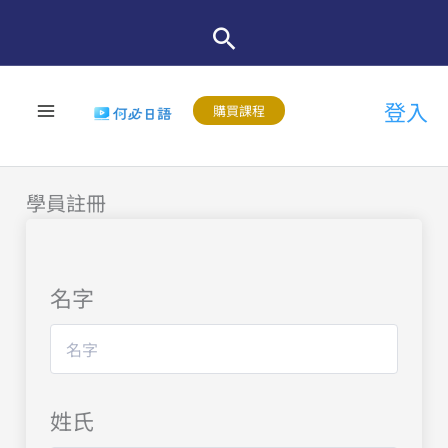
跳
至
主
登入
要
購買課程
內
容
學員註冊
名字
姓氏