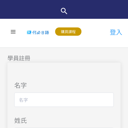
跳
至
主
登入
要
購買課程
內
容
學員註冊
名字
姓氏