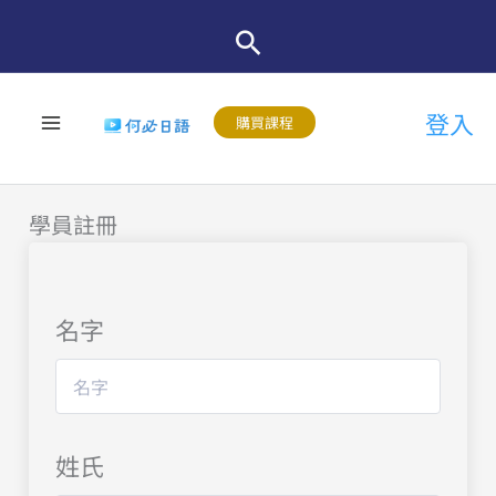
跳
至
主
登入
要
購買課程
內
容
學員註冊
名字
姓氏