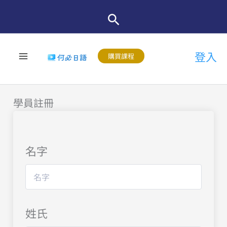
跳
至
主
登入
要
購買課程
內
容
學員註冊
名字
姓氏