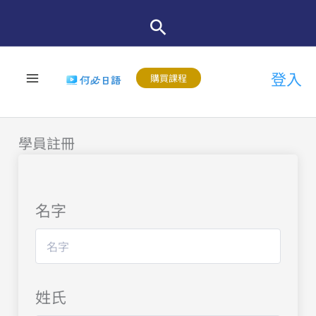
跳
至
主
登入
要
購買課程
內
容
學員註冊
名字
姓氏