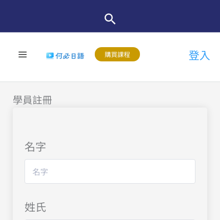
跳
至
主
登入
要
購買課程
內
容
學員註冊
名字
姓氏