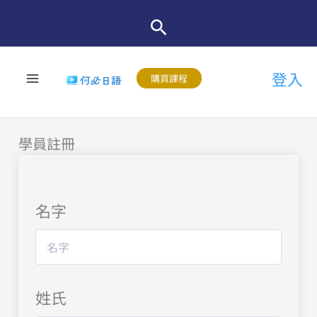
跳
至
主
登入
要
購買課程
內
容
學員註冊
名字
姓氏