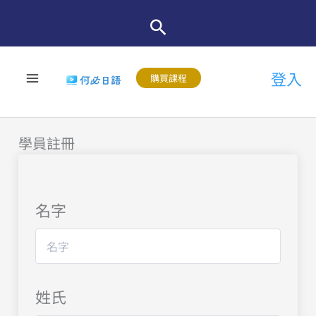
跳
至
主
登入
要
購買課程
內
容
學員註冊
名字
姓氏