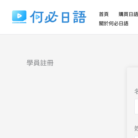
跳
至
首頁
購買日
主
關於何必日語
要
內
容
學員註冊