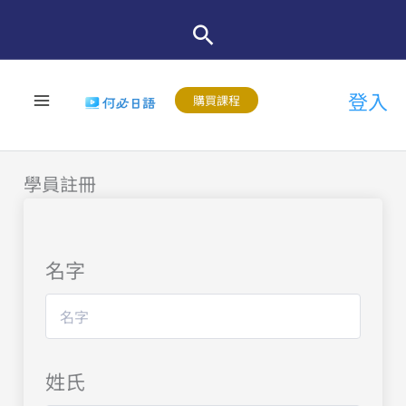
跳
至
主
登入
要
購買課程
內
容
學員註冊
名字
姓氏