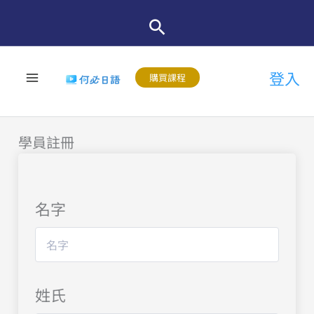
跳
至
主
登入
要
購買課程
內
容
學員註冊
名字
姓氏