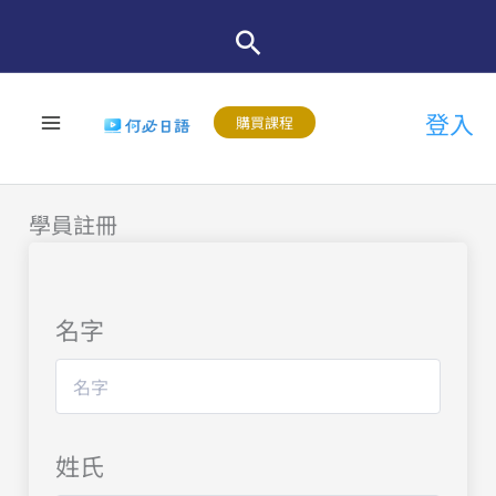
跳
至
主
登入
要
購買課程
內
容
學員註冊
名字
姓氏