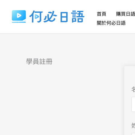
跳
至
首頁
購買日
主
關於何必日語
要
內
容
學員註冊