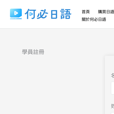
跳
至
首頁
購買日
主
關於何必日語
要
內
容
學員註冊