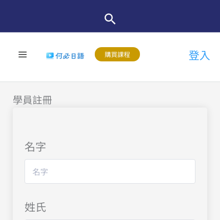
跳
至
主
登入
要
購買課程
內
容
學員註冊
名字
姓氏