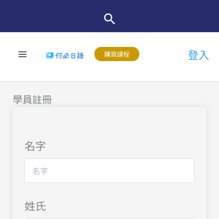
跳
至
主
登入
要
購買課程
內
容
學員註冊
名字
姓氏