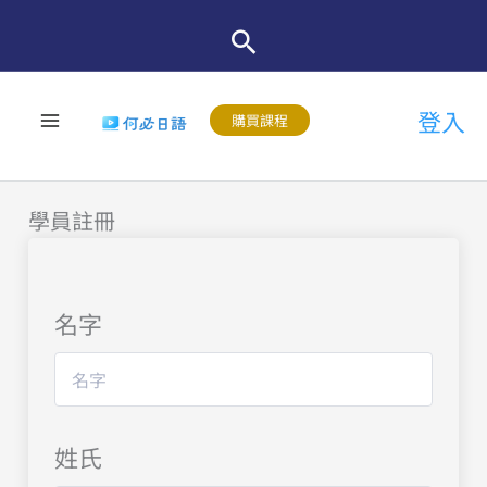
跳
至
主
登入
要
購買課程
內
容
學員註冊
名字
姓氏