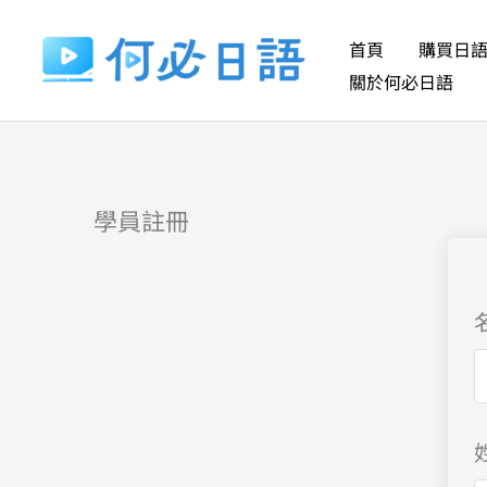
跳
至
首頁
購買日
主
關於何必日語
要
內
容
學員註冊