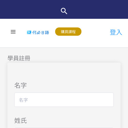
跳
至
主
登入
要
購買課程
內
容
學員註冊
名字
姓氏