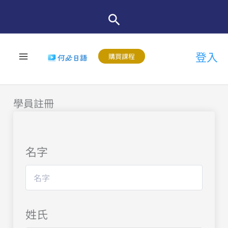
跳
至
主
登入
要
購買課程
內
容
學員註冊
名字
姓氏