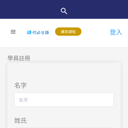
跳
至
主
登入
要
購買課程
內
容
學員註冊
名字
姓氏