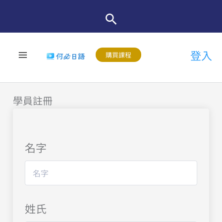
跳
至
主
登入
要
購買課程
內
容
學員註冊
名字
姓氏