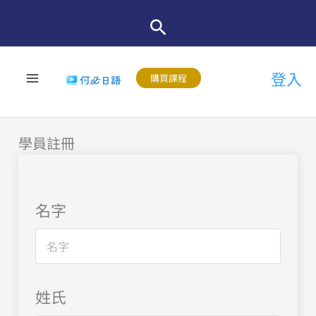
跳
至
主
登入
要
購買課程
內
容
學員註冊
名字
姓氏