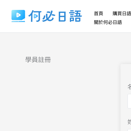
跳
至
首頁
購買日
主
關於何必日語
要
內
容
學員註冊