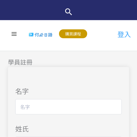
跳
至
主
登入
要
購買課程
內
容
學員註冊
名字
姓氏