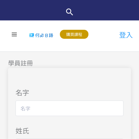
跳
至
主
登入
要
購買課程
內
容
學員註冊
名字
姓氏